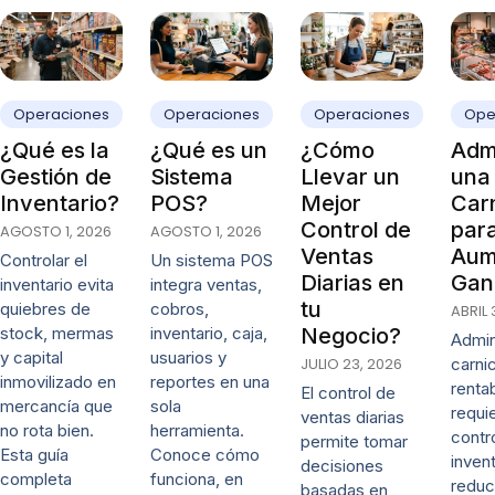
Operaciones
Operaciones
Operaciones
Ope
¿Qué es la
¿Qué es un
¿Cómo
Admi
Gestión de
Sistema
Llevar un
una
Inventario?
POS?
Mejor
Carn
Control de
par
AGOSTO 1, 2026
AGOSTO 1, 2026
Ventas
Aum
Controlar el
Un sistema POS
Diarias en
Gan
inventario evita
integra ventas,
tu
quiebres de
cobros,
ABRIL 
stock, mermas
inventario, caja,
Negocio?
Admin
y capital
usuarios y
JULIO 23, 2026
carni
inmovilizado en
reportes en una
renta
El control de
mercancía que
sola
requi
ventas diarias
no rota bien.
herramienta.
contr
permite tomar
Esta guía
Conoce cómo
invent
decisiones
completa
funciona, en
reduc
basadas en