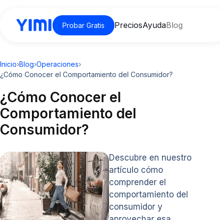
Precios
Ayuda
Blog
Probar Gratis
Inicio
›
Blog
›
Operaciones
›
¿Cómo Conocer el Comportamiento del Consumidor?
¿Cómo Conocer el
Comportamiento del
Consumidor?
Descubre en nuestro
artículo cómo
comprender el
comportamiento del
consumidor y
aprovechar esa