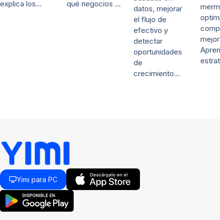
explica los…
qué negocios …
merm
datos, mejorar
optim
el flujo de
comp
efectivo y
mejor
detectar
Apre
oportunidades
estra
de
crecimiento…
Yimi para PC