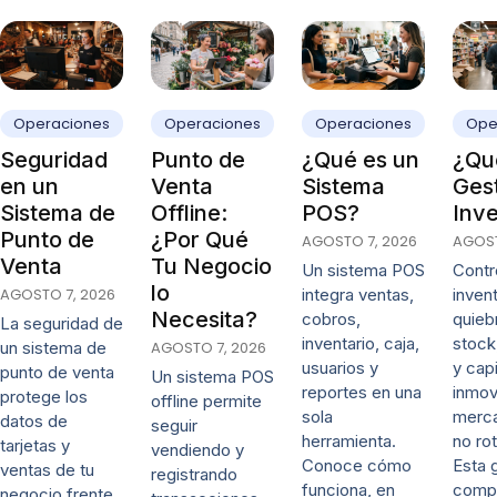
Operaciones
Operaciones
Operaciones
Ope
Seguridad
Punto de
¿Qué es un
¿Qué
en un
Venta
Sistema
Ges
Sistema de
Offline:
POS?
Inve
Punto de
¿Por Qué
AGOSTO 7, 2026
AGOST
Venta
Tu Negocio
Un sistema POS
Contro
lo
AGOSTO 7, 2026
integra ventas,
invent
Necesita?
cobros,
quieb
La seguridad de
inventario, caja,
stock
un sistema de
AGOSTO 7, 2026
usuarios y
y capi
punto de venta
Un sistema POS
reportes en una
inmov
protege los
offline permite
sola
merca
datos de
seguir
herramienta.
no rot
tarjetas y
vendiendo y
Conoce cómo
Esta 
ventas de tu
registrando
funciona, en
comp
negocio frente