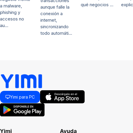
transacciones
qué negocios …
expli
a malware,
aunque falle la
phishing y
conexión a
accesos no
internet,
au…
sincronizando
todo automáti…
Yimi para PC
Yimi
Ayuda