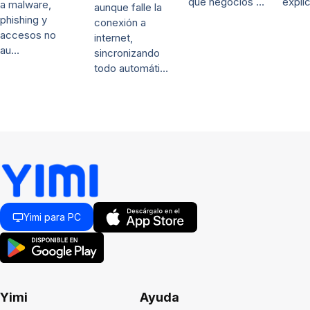
qué negocios …
expli
a malware,
aunque falle la
phishing y
conexión a
accesos no
internet,
au…
sincronizando
todo automáti…
Yimi para PC
Yimi
Ayuda