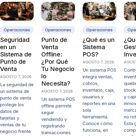
Operaciones
Operaciones
Operaciones
Ope
Seguridad
Punto de
¿Qué es un
¿Qué
en un
Venta
Sistema
Ges
Sistema de
Offline:
POS?
Inve
Punto de
¿Por Qué
AGOSTO 7, 2026
AGOST
Venta
Tu Negocio
Un sistema POS
Contro
lo
AGOSTO 7, 2026
integra ventas,
invent
Necesita?
cobros,
quieb
La seguridad de
inventario, caja,
stock
un sistema de
AGOSTO 7, 2026
usuarios y
y capi
punto de venta
Un sistema POS
reportes en una
inmov
protege los
offline permite
sola
merca
datos de
seguir
herramienta.
no rot
tarjetas y
vendiendo y
Conoce cómo
Esta 
ventas de tu
registrando
funciona, en
comp
negocio frente
transacciones