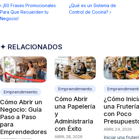
‹
¡60 Frases Promocionales
¿Qué es un Sistema de
Para Que Recuerden tu
Control de Cocina?
›
Negocio!
✦ RELACIONADOS
Emprendimiento
Emprendimient
Emprendimiento
Cómo Abrir
¿Cómo Inici
Cómo Abrir un
una Papelería
una Fruterí
Negocio: Guía
y
con Poco
Paso a Paso
Administrarla
Presupuest
para
con Éxito
ABRIL 24, 2026
Emprendedores
ABRIL 28, 2026
Iniciar una fruter