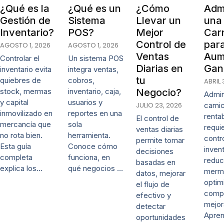
¿Qué es la
¿Qué es un
¿Cómo
Admi
Gestión de
Sistema
Llevar un
una
Inventario?
POS?
Mejor
Carn
Control de
par
AGOSTO 1, 2026
AGOSTO 1, 2026
Ventas
Aum
Controlar el
Un sistema POS
Diarias en
Gan
inventario evita
integra ventas,
tu
quiebres de
cobros,
ABRIL 
stock, mermas
inventario, caja,
Negocio?
Admin
y capital
usuarios y
JULIO 23, 2026
carni
inmovilizado en
reportes en una
renta
El control de
mercancía que
sola
requi
ventas diarias
no rota bien.
herramienta.
contr
permite tomar
Esta guía
Conoce cómo
invent
decisiones
completa
funciona, en
reduc
basadas en
explica los…
qué negocios …
merm
datos, mejorar
optim
el flujo de
comp
efectivo y
mejor
detectar
Apre
oportunidades