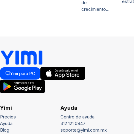
estra
de
crecimiento…
Yimi para PC
Yimi
Ayuda
Precios
Centro de ayuda
Ayuda
312 121 0847
Blog
soporte@yimi.com.mx