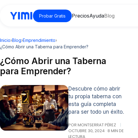
Precios
Ayuda
Blog
Probar Gratis
Inicio
›
Blog
›
Emprendimiento
›
¿Cómo Abrir una Taberna para Emprender?
¿Cómo Abrir una Taberna
para Emprender?
Descubre cómo abrir
tu propia taberna con
esta guía completa
para ser todo un éxito.
POR MONTSERRAT PÉREZ
|
OCTUBRE 30, 2024 · 8 MIN DE
LECTURA