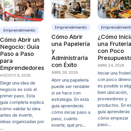
Emprendimiento
Emprendimient
Emprendimiento
Cómo Abrir
¿Cómo Inici
Cómo Abrir un
una Papelería
una Fruterí
Negocio: Guía
y
con Poco
Paso a Paso
Administrarla
Presupuest
para
con Éxito
ABRIL 24, 2026
Emprendedores
ABRIL 28, 2026
Iniciar una fruter
AGOSTO 6, 2026
con poco dinero
Abrir una papelería
Elegir una idea de
es posible si eli
puede ser rentable
negocio es solo el
bien ubicación,
si se hace con
primer paso. Esta
proveedores y
estrategia. En esta
guía completa explica
productos. En e
guía aprenderás
cómo validar tu idea
guía aprenderás
cómo iniciar paso a
antes de invertir,
cómo empezar
paso, cuánto
ideas organizadas por
paso…
invertir, qué pro…
…