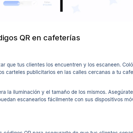
digos QR en cafeterías
ar que tus clientes los encuentren y los escaneen. Colóc
os carteles publicitarios en las calles cercanas a tu ca
dera la iluminación y el tamaño de los mismos. Asegúrat
puedan escanearlos fácilmente con sus dispositivos móvi
códigos QR para asegurarte de que tus clientes sepan q