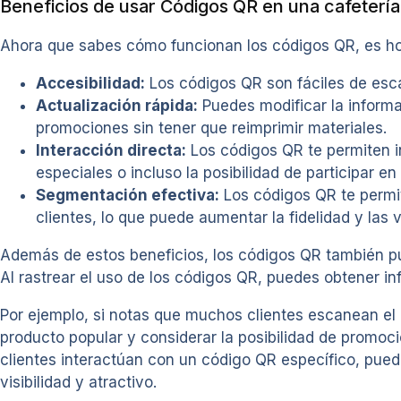
Beneficios de usar Códigos QR en una cafetería
Ahora que sabes cómo funcionan los códigos QR, es hora 
Accesibilidad:
Los códigos QR son fáciles de esca
Actualización rápida:
Puedes modificar la informac
promociones sin tener que reimprimir materiales.
Interacción directa:
Los códigos QR te permiten i
especiales o incluso la posibilidad de participar e
Segmentación efectiva:
Los códigos QR te permi
clientes, lo que puede aumentar la fidelidad y las 
Además de estos beneficios, los códigos QR también pu
Al rastrear el uso de los códigos QR, puedes obtener i
Por ejemplo, si notas que muchos clientes escanean el
producto popular y considerar la posibilidad de promo
clientes interactúan con un código QR específico, puede
visibilidad y atractivo.