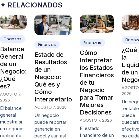
✦ RELACIONADOS
Finanzas
Finanz
Finanzas
Finanzas
Balance
¿Qué 
Cómo
Estado de
General
la
Interpretar
Resultados
de un
Liqui
los Estados
de un
Negocio:
de un
Financieros
Negocio:
¿Qué
Nego
de tu
Qué es y
es?
AGOSTO 
Negocio
Cómo
2026
AGOSTO 7,
para Tomar
Interpretarlo
2026
Un nego
Mejores
AGOSTO 7, 2026
El balance
rentable
Decisiones
general
puede
Un negocio
AGOSTO 7, 2026
muestra si
quedars
puede reportar
El estado
un negocio
efectivo
ganancia en
financiero de un
realmente
no cuida
papel y aun así