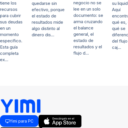
negocio no se
tiene los
su liqui
quedarse sin
lee en un solo
recursos
Aquí
efectivo, porque
documento: se
para cubrir
encontr
el estado de
arma cruzando
sus deudas
qué es,
resultados mide
el balance
en un
qué se
algo distinto al
general, el
momento
diferenc
dinero dis…
estado de
específico.
del fluj
resultados y el
Esta guía
caj…
flujo d…
completa
ex…
Yimi para PC