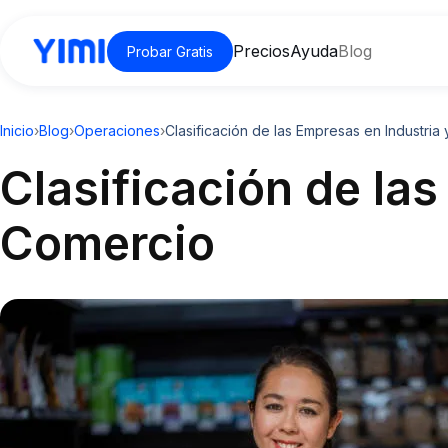
Precios
Ayuda
Blog
Probar Gratis
Inicio
›
Blog
›
Operaciones
›
Clasificación de las Empresas en Industria
Clasificación de las
Comercio