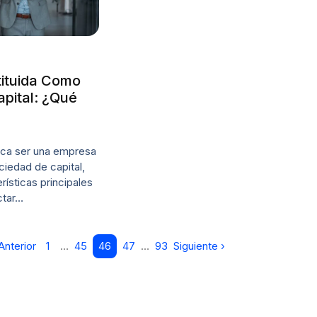
ituida Como
pital: ¿Qué
ica ser una empresa
iedad de capital,
rísticas principales
ctar…
Anterior
1
…
45
46
47
…
93
Siguiente ›