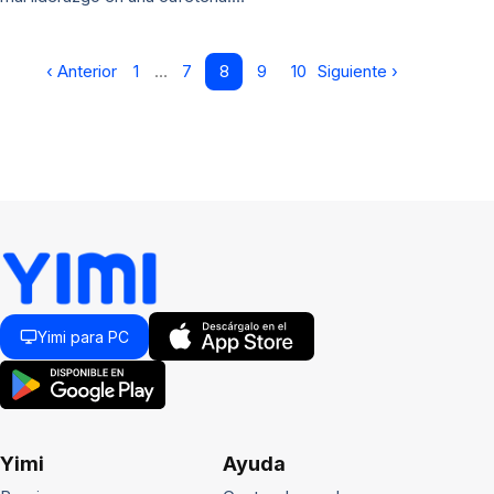
‹ Anterior
1
…
7
8
9
10
Siguiente ›
Yimi para PC
Yimi
Ayuda