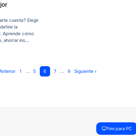
jor
arte cuenta? Elegir
efinir la
ar. Aprende cómo
, ahorrar ins…
Anterior
1
…
5
6
7
…
9
Siguiente ›
Yimi para PC