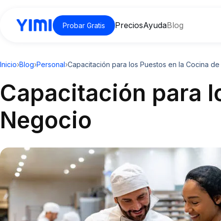
Precios
Ayuda
Blog
Probar Gratis
Inicio
›
Blog
›
Personal
›
Capacitación para los Puestos en la Cocina de
Capacitación para l
Negocio