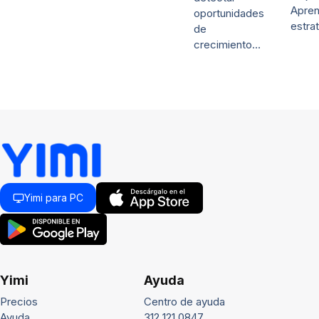
Apre
oportunidades
estra
de
crecimiento…
Yimi para PC
Yimi
Ayuda
Precios
Centro de ayuda
Ayuda
312 121 0847