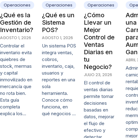
Operaciones
Operaciones
Operaciones
Ope
¿Qué es la
¿Qué es un
¿Cómo
Admi
Gestión de
Sistema
Llevar un
una
Inventario?
POS?
Mejor
Carn
Control de
par
AGOSTO 1, 2026
AGOSTO 1, 2026
Ventas
Aum
Controlar el
Un sistema POS
Diarias en
Gan
inventario evita
integra ventas,
tu
quiebres de
cobros,
ABRIL 
stock, mermas
inventario, caja,
Negocio?
Admin
y capital
usuarios y
JULIO 23, 2026
carni
inmovilizado en
reportes en una
renta
El control de
mercancía que
sola
requi
ventas diarias
no rota bien.
herramienta.
contr
permite tomar
Esta guía
Conoce cómo
invent
decisiones
completa
funciona, en
reduc
basadas en
explica los…
qué negocios …
merm
datos, mejorar
optim
el flujo de
comp
efectivo y
mejor
detectar