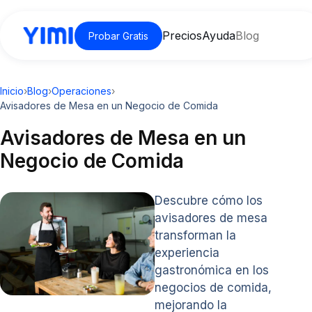
Precios
Ayuda
Blog
Probar Gratis
Inicio
›
Blog
›
Operaciones
›
Avisadores de Mesa en un Negocio de Comida
Avisadores de Mesa en un
Negocio de Comida
Descubre cómo los
avisadores de mesa
transforman la
experiencia
gastronómica en los
negocios de comida,
mejorando la