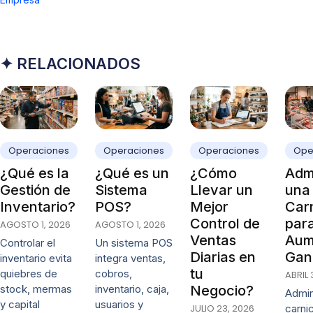
✦ RELACIONADOS
Operaciones
Operaciones
Operaciones
Ope
¿Qué es la
¿Qué es un
¿Cómo
Admi
Gestión de
Sistema
Llevar un
una
Inventario?
POS?
Mejor
Carn
Control de
par
AGOSTO 1, 2026
AGOSTO 1, 2026
Ventas
Aum
Controlar el
Un sistema POS
Diarias en
Gan
inventario evita
integra ventas,
tu
quiebres de
cobros,
ABRIL 
stock, mermas
inventario, caja,
Negocio?
Admin
y capital
usuarios y
JULIO 23, 2026
carni