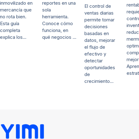
inmovilizado en
reportes en una
renta
El control de
mercancía que
sola
requi
ventas diarias
no rota bien.
herramienta.
contr
permite tomar
Esta guía
Conoce cómo
invent
decisiones
completa
funciona, en
reduc
basadas en
explica los…
qué negocios …
merm
datos, mejorar
optim
el flujo de
comp
efectivo y
mejor
detectar
Apre
oportunidades
estra
de
crecimiento…