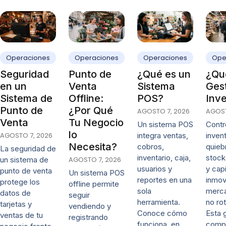
Operaciones
Operaciones
Operaciones
Ope
Seguridad
Punto de
¿Qué es un
¿Qué
en un
Venta
Sistema
Ges
Sistema de
Offline:
POS?
Inve
Punto de
¿Por Qué
AGOSTO 7, 2026
AGOST
Venta
Tu Negocio
Un sistema POS
Contro
lo
AGOSTO 7, 2026
integra ventas,
invent
Necesita?
cobros,
quieb
La seguridad de
inventario, caja,
stock
un sistema de
AGOSTO 7, 2026
usuarios y
y capi
punto de venta
Un sistema POS
reportes en una
inmov
protege los
offline permite
sola
merca
datos de
seguir
herramienta.
no rot
tarjetas y
vendiendo y
Conoce cómo
Esta 
ventas de tu
registrando
funciona, en
comp