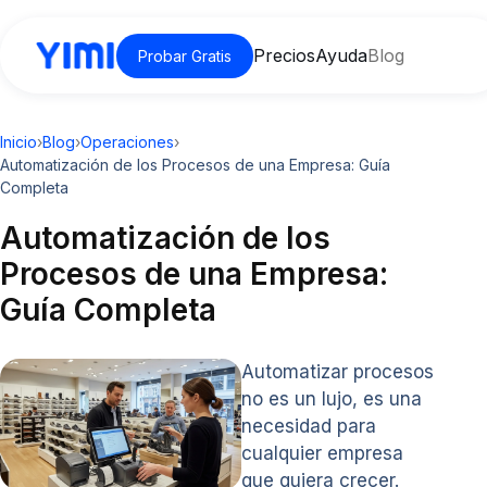
Precios
Ayuda
Blog
Probar Gratis
Inicio
›
Blog
›
Operaciones
›
Automatización de los Procesos de una Empresa: Guía
Completa
Automatización de los
Procesos de una Empresa:
Guía Completa
Automatizar procesos
no es un lujo, es una
necesidad para
cualquier empresa
que quiera crecer.