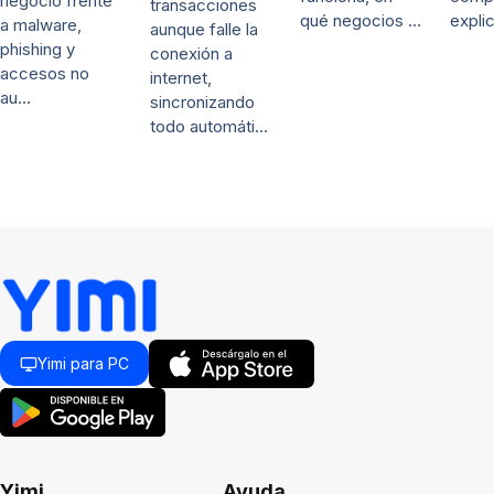
negocio frente
transacciones
qué negocios …
expli
a malware,
aunque falle la
phishing y
conexión a
accesos no
internet,
au…
sincronizando
todo automáti…
Yimi para PC
Yimi
Ayuda