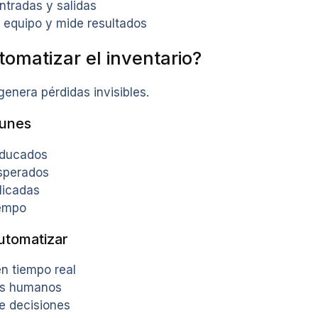
ntradas y salidas
 equipo y mide resultados
tomatizar el inventario?
genera pérdidas invisibles.
unes
aducados
esperados
licadas
iempo
utomatizar
n tiempo real
es humanos
e decisiones