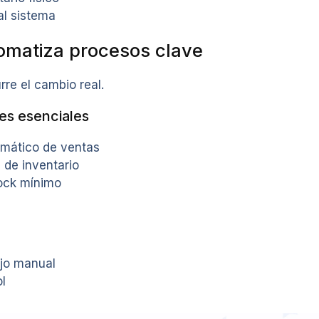
al sistema
omatiza procesos clave
re el cambio real.
es esenciales
omático de ventas
 de inventario
tock mínimo
jo manual
l