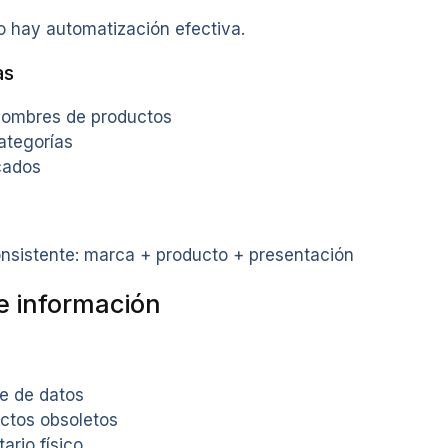
o hay automatización efectiva.
as
nombres de productos
ategorías
cados
nsistente: marca + producto + presentación
e información
se de datos
uctos obsoletos
ario físico