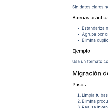
Sin datos claros n
Buenas práctic
Estandariza 
Agrupa por c
Elimina dupli
Ejemplo
Usa un formato co
Migración d
Pasos
Limpia tu ba
Elimina prod
Realiza invent