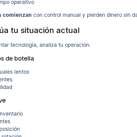
empo operativo
s comienzan
con control manual y pierden dinero sin d
úa tu situación actual
ar tecnología, analiza tu operación.
os de botella
ales lentos
entes
ilidad
ve
inventario
antes
posición
n rotación