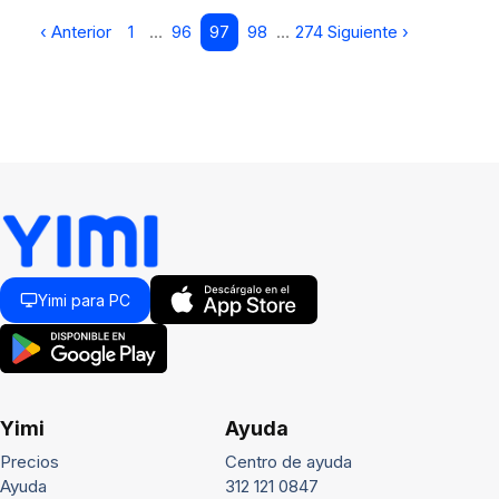
‹ Anterior
1
…
96
97
98
…
274
Siguiente ›
Yimi para PC
Yimi
Ayuda
Precios
Centro de ayuda
Ayuda
312 121 0847