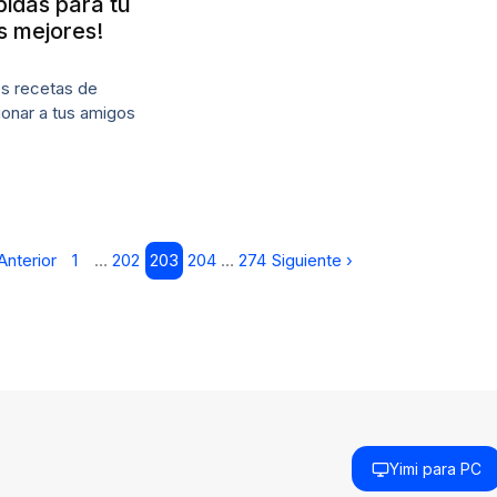
idas para tu
s mejores!
s recetas de
ionar a tus amigos
Anterior
1
…
202
203
204
…
274
Siguiente ›
Yimi para PC