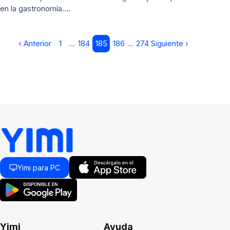
en la gastronomía.…
‹ Anterior
1
…
184
185
186
…
274
Siguiente ›
Yimi para PC
Yimi
Ayuda