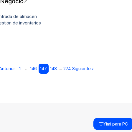
 Negocio?
ntrada de almacén
estión de inventarios
Anterior
1
…
146
147
148
…
274
Siguiente ›
Yimi para PC