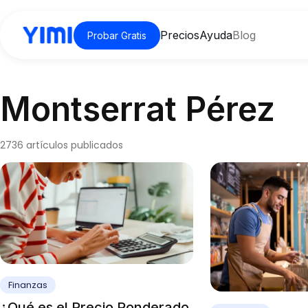
Precios
Ayuda
Blog
Probar Gratis
Montserrat Pérez
2736 artículos publicados
Finanzas
¿Qué es el Precio Ponderado