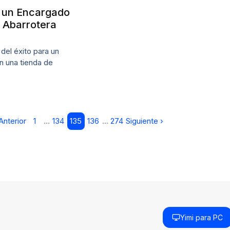
e un Encargado
 Abarrotera
del éxito para un
n una tienda de
Anterior
1
…
134
135
136
…
274
Siguiente ›
Yimi para PC