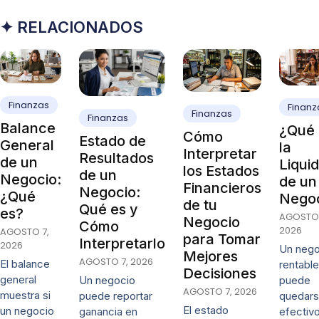
✦ RELACIONADOS
Finanzas
Finanz
Finanzas
Finanzas
Balance
¿Qué 
Cómo
Estado de
General
la
Interpretar
Resultados
de un
Liqui
los Estados
de un
Negocio:
de un
Financieros
Negocio:
¿Qué
Nego
de tu
Qué es y
es?
AGOSTO 
Negocio
Cómo
2026
AGOSTO 7,
para Tomar
Interpretarlo
2026
Un nego
Mejores
AGOSTO 7, 2026
El balance
rentable
Decisiones
general
puede
Un negocio
AGOSTO 7, 2026
muestra si
quedars
puede reportar
El estado
un negocio
efectivo
ganancia en