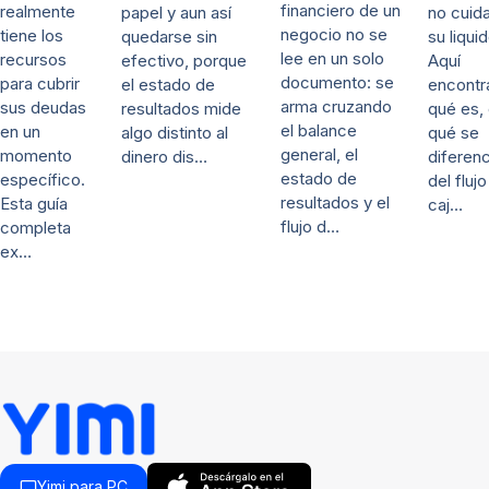
financiero de un
realmente
no cuida
papel y aun así
negocio no se
tiene los
su liqui
quedarse sin
lee en un solo
recursos
Aquí
efectivo, porque
documento: se
para cubrir
encontr
el estado de
arma cruzando
sus deudas
qué es,
resultados mide
el balance
en un
qué se
algo distinto al
general, el
momento
diferenc
dinero dis…
estado de
específico.
del fluj
resultados y el
Esta guía
caj…
flujo d…
completa
ex…
Yimi para PC