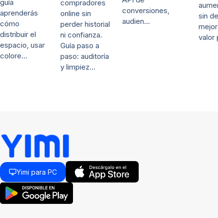
guía
compradores
aumen
conversiones,
aprenderás
online sin
sin d
audien…
cómo
perder historial
mejor
distribuir el
ni confianza.
valor
espacio, usar
Guía paso a
colore…
paso: auditoría
y limpiez…
Yimi para PC