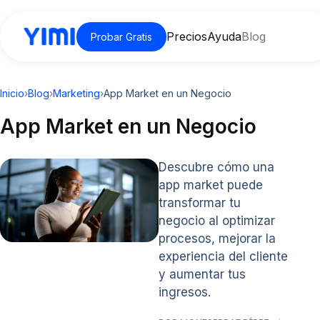
Precios
Ayuda
Blog
Probar Gratis
Inicio
›
Blog
›
Marketing
›
App Market en un Negocio
App Market en un Negocio
Descubre cómo una
app market puede
transformar tu
negocio al optimizar
procesos, mejorar la
experiencia del cliente
y aumentar tus
ingresos.