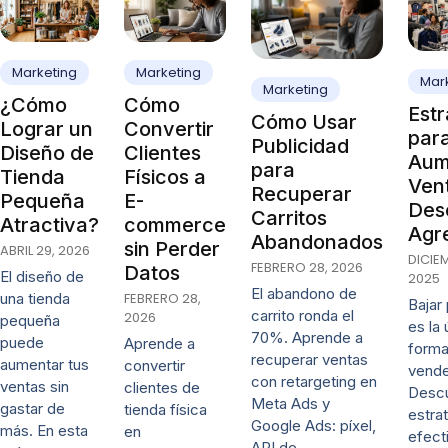
Marketing
Marketing
Mar
Marketing
¿Cómo
Cómo
Estr
Cómo Usar
Lograr un
Convertir
par
Publicidad
Diseño de
Clientes
Aum
para
Tienda
Físicos a
Vent
Recuperar
Pequeña
E-
Des
Carritos
Atractiva?
commerce
Agr
Abandonados
sin Perder
ABRIL 29, 2026
DICIE
FEBRERO 28, 2026
Datos
El diseño de
2025
El abandono de
una tienda
FEBRERO 28,
Bajar
carrito ronda el
2026
pequeña
es la 
70%. Aprende a
puede
Aprende a
forma
recuperar ventas
aumentar tus
convertir
vende
con retargeting en
ventas sin
clientes de
Desc
Meta Ads y
gastar de
tienda física
estra
Google Ads: píxel,
más. En esta
en
efect
API de