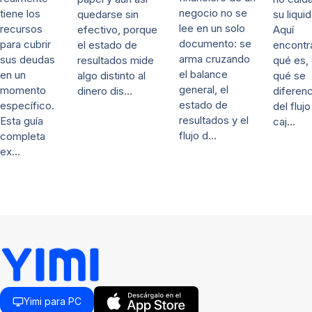
negocio no se
tiene los
su liqui
quedarse sin
lee en un solo
recursos
Aquí
efectivo, porque
documento: se
para cubrir
encontr
el estado de
arma cruzando
sus deudas
qué es,
resultados mide
el balance
en un
qué se
algo distinto al
general, el
momento
diferenc
dinero dis…
estado de
específico.
del fluj
resultados y el
Esta guía
caj…
flujo d…
completa
ex…
Yimi para PC