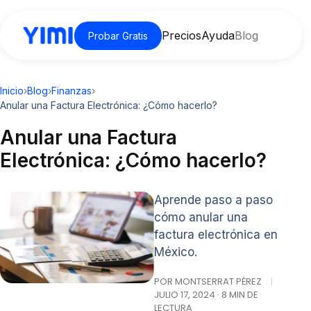
Precios
Ayuda
Blog
Probar Gratis
Inicio
›
Blog
›
Finanzas
›
Anular una Factura Electrónica: ¿Cómo hacerlo?
Anular una Factura
Electrónica: ¿Cómo hacerlo?
Aprende paso a paso
cómo anular una
factura electrónica en
México.
POR MONTSERRAT PÉREZ
|
JULIO 17, 2024 · 8 MIN DE
LECTURA