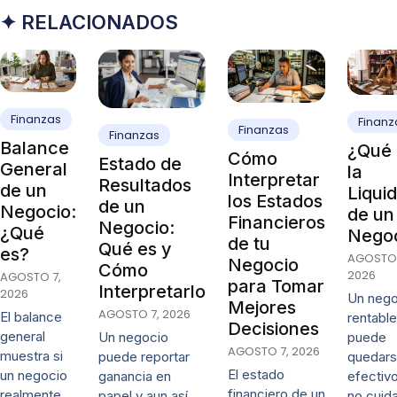
✦ RELACIONADOS
Finanzas
Finanz
Finanzas
Finanzas
Balance
¿Qué 
Cómo
Estado de
General
la
Interpretar
Resultados
de un
Liqui
los Estados
de un
Negocio:
de un
Financieros
Negocio:
¿Qué
Nego
de tu
Qué es y
es?
AGOSTO 
Negocio
Cómo
2026
AGOSTO 7,
para Tomar
Interpretarlo
2026
Un nego
Mejores
AGOSTO 7, 2026
El balance
rentable
Decisiones
general
puede
Un negocio
AGOSTO 7, 2026
muestra si
quedars
puede reportar
El estado
un negocio
efectivo
ganancia en
financiero de un
realmente
no cuida
papel y aun así