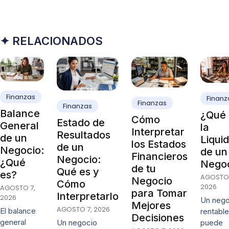
✦ RELACIONADOS
Finanzas
Finanz
Finanzas
Finanzas
Balance
¿Qué 
Cómo
Estado de
General
la
Interpretar
Resultados
de un
Liqui
los Estados
de un
Negocio:
de un
Financieros
Negocio:
¿Qué
Nego
de tu
Qué es y
es?
AGOSTO 
Negocio
Cómo
2026
AGOSTO 7,
para Tomar
Interpretarlo
2026
Un nego
Mejores
AGOSTO 7, 2026
El balance
rentable
Decisiones
general
puede
Un negocio