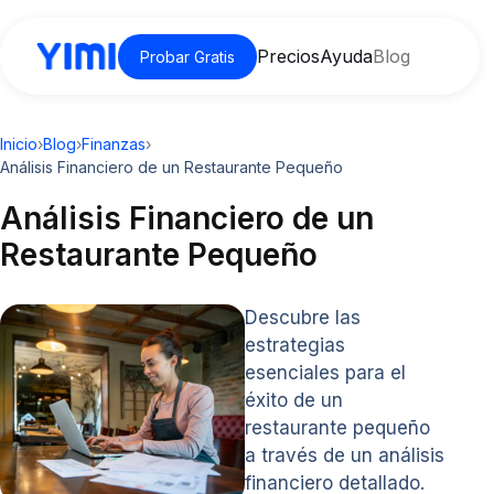
Precios
Ayuda
Blog
Probar Gratis
Inicio
›
Blog
›
Finanzas
›
Análisis Financiero de un Restaurante Pequeño
Análisis Financiero de un
Restaurante Pequeño
Descubre las
estrategias
esenciales para el
éxito de un
restaurante pequeño
a través de un análisis
financiero detallado.