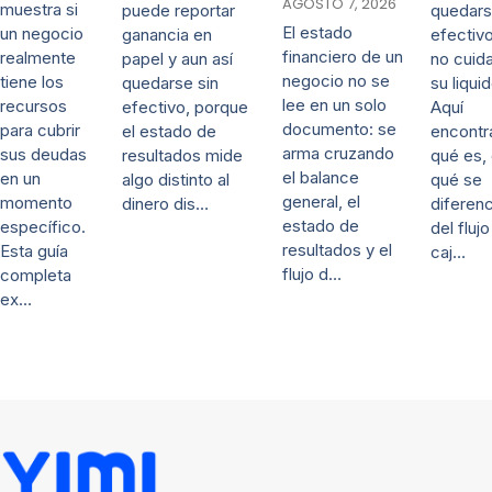
AGOSTO 7, 2026
muestra si
quedars
puede reportar
El estado
un negocio
efectivo
ganancia en
financiero de un
realmente
no cuida
papel y aun así
negocio no se
tiene los
su liqui
quedarse sin
lee en un solo
recursos
Aquí
efectivo, porque
documento: se
para cubrir
encontr
el estado de
arma cruzando
sus deudas
qué es,
resultados mide
el balance
en un
qué se
algo distinto al
general, el
momento
diferenc
dinero dis…
estado de
específico.
del fluj
resultados y el
Esta guía
caj…
flujo d…
completa
ex…