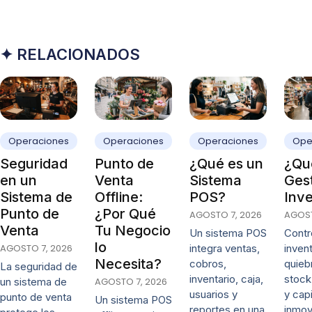
✦ RELACIONADOS
Operaciones
Operaciones
Operaciones
Ope
Seguridad
Punto de
¿Qué es un
¿Qué
en un
Venta
Sistema
Ges
Sistema de
Offline:
POS?
Inve
Punto de
¿Por Qué
AGOSTO 7, 2026
AGOST
Venta
Tu Negocio
Un sistema POS
Contro
lo
AGOSTO 7, 2026
integra ventas,
invent
Necesita?
cobros,
quieb
La seguridad de
inventario, caja,
stock
un sistema de
AGOSTO 7, 2026
usuarios y
y capi
punto de venta
Un sistema POS
reportes en una
inmov