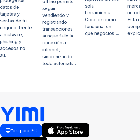
protege los
offline permite
sola
merca
datos de
seguir
herramienta.
no rot
tarjetas y
vendiendo y
Conoce cómo
Esta 
ventas de tu
registrando
funciona, en
comp
negocio frente
transacciones
qué negocios …
expli
a malware,
aunque falle la
phishing y
conexión a
accesos no
internet,
au…
sincronizando
todo automáti…
Yimi para PC