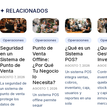
✦ RELACIONADOS
Operaciones
Operaciones
Operaciones
Ope
Seguridad
Punto de
¿Qué es un
¿Qué
en un
Venta
Sistema
Ges
Sistema de
Offline:
POS?
Inve
Punto de
¿Por Qué
AGOSTO 7, 2026
AGOST
Venta
Tu Negocio
Un sistema POS
Contro
lo
AGOSTO 7, 2026
integra ventas,
invent
Necesita?
cobros,
quieb
La seguridad de
inventario, caja,
stock
un sistema de
AGOSTO 7, 2026
usuarios y
y capi
punto de venta
Un sistema POS
reportes en una
inmov
protege los
offline permite
sola
merca
datos de
seguir