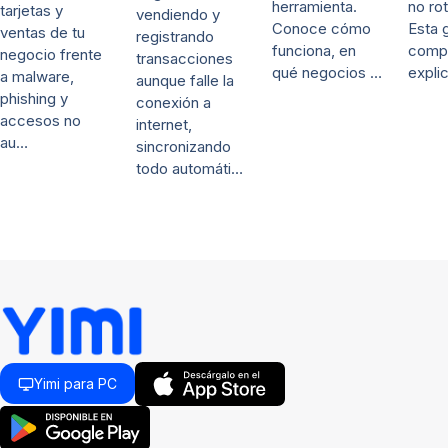
herramienta.
no rot
tarjetas y
vendiendo y
Conoce cómo
Esta 
ventas de tu
registrando
funciona, en
comp
negocio frente
transacciones
qué negocios …
expli
a malware,
aunque falle la
phishing y
conexión a
accesos no
internet,
au…
sincronizando
todo automáti…
Yimi para PC