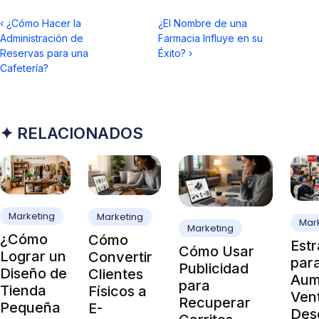
‹
¿Cómo Hacer la
¿El Nombre de una
Administración de
Farmacia Influye en su
Reservas para una
Éxito?
›
Cafetería?
✦ RELACIONADOS
Marketing
Marketing
Mar
Marketing
¿Cómo
Cómo
Estr
Cómo Usar
Lograr un
Convertir
par
Publicidad
Diseño de
Clientes
Aum
para
Tienda
Físicos a
Vent
Recuperar
Pequeña
E-
Des