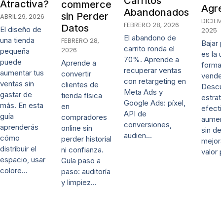
Carritos
Atractiva?
commerce
Agr
Abandonados
sin Perder
ABRIL 29, 2026
DICIE
FEBRERO 28, 2026
Datos
El diseño de
2025
El abandono de
una tienda
FEBRERO 28,
Bajar
carrito ronda el
2026
pequeña
es la 
70%. Aprende a
puede
Aprende a
forma
recuperar ventas
aumentar tus
convertir
vende
con retargeting en
ventas sin
clientes de
Desc
Meta Ads y
gastar de
tienda física
estra
Google Ads: píxel,
más. En esta
en
efect
API de
guía
compradores
aumen
conversiones,
aprenderás
online sin
sin d
audien…
cómo
perder historial
mejor
distribuir el
ni confianza.
valor
espacio, usar
Guía paso a
colore…
paso: auditoría
y limpiez…