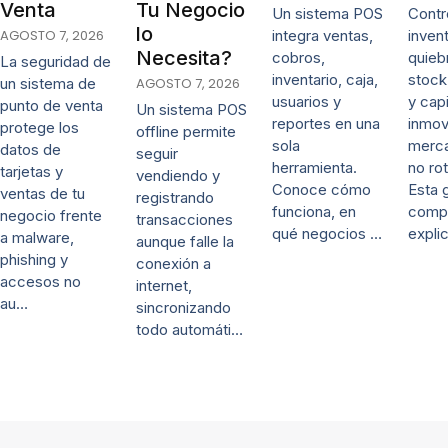
Venta
Tu Negocio
Un sistema POS
Contro
lo
AGOSTO 7, 2026
integra ventas,
invent
Necesita?
cobros,
quieb
La seguridad de
inventario, caja,
stock
un sistema de
AGOSTO 7, 2026
usuarios y
y capi
punto de venta
Un sistema POS
reportes en una
inmov
protege los
offline permite
sola
merca
datos de
seguir
herramienta.
no rot
tarjetas y
vendiendo y
Conoce cómo
Esta 
ventas de tu
registrando
funciona, en
comp
negocio frente
transacciones
qué negocios …
expli
a malware,
aunque falle la
phishing y
conexión a
accesos no
internet,
au…
sincronizando
todo automáti…