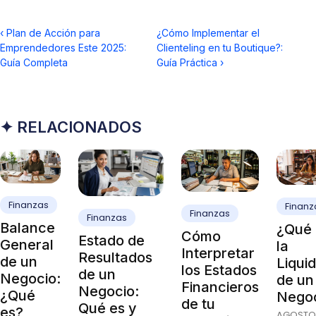
‹
Plan de Acción para
¿Cómo Implementar el
Emprendedores Este 2025:
Clienteling en tu Boutique?:
Guía Completa
Guía Práctica
›
✦ RELACIONADOS
Finanzas
Finanz
Finanzas
Finanzas
Balance
¿Qué 
Cómo
Estado de
General
la
Interpretar
Resultados
de un
Liqui
los Estados
de un
Negocio:
de un
Financieros
Negocio:
¿Qué
Nego
de tu
Qué es y
es?
AGOSTO 