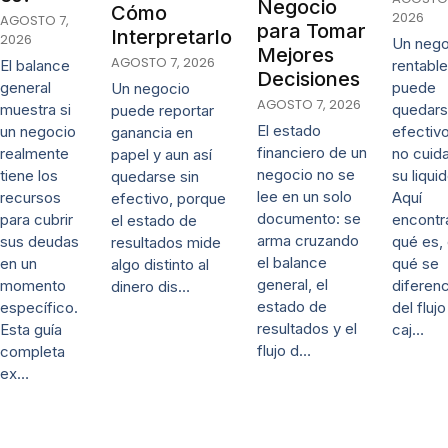
Negocio
Cómo
2026
AGOSTO 7,
para Tomar
Interpretarlo
2026
Un nego
Mejores
AGOSTO 7, 2026
El balance
rentable
Decisiones
general
puede
Un negocio
AGOSTO 7, 2026
muestra si
quedars
puede reportar
El estado
un negocio
efectivo
ganancia en
financiero de un
realmente
no cuida
papel y aun así
negocio no se
tiene los
su liqui
quedarse sin
lee en un solo
recursos
Aquí
efectivo, porque
documento: se
para cubrir
encontr
el estado de
arma cruzando
sus deudas
qué es,
resultados mide
el balance
en un
qué se
algo distinto al
general, el
momento
diferenc
dinero dis…
estado de
específico.
del fluj
resultados y el
Esta guía
caj…
flujo d…
completa
ex…