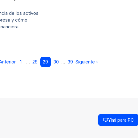
cia de los activos
presa y cómo
financiera.…
Anterior
1
…
28
29
30
…
39
Siguiente ›
Yimi para PC