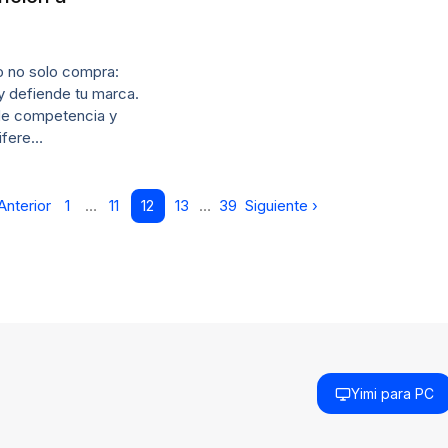
o no solo compra:
y defiende tu marca.
 de competencia y
difere…
Anterior
1
…
11
12
13
…
39
Siguiente ›
Yimi para PC