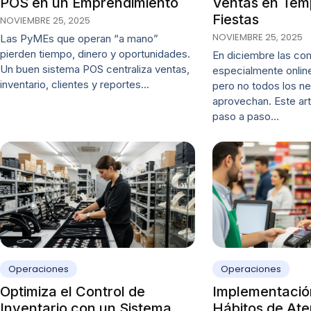
POS en un Emprendimiento
Ventas en Tem
Fiestas
NOVIEMBRE 25, 2025
NOVIEMBRE 25, 2025
Las PyMEs que operan “a mano”
pierden tiempo, dinero y oportunidades.
En diciembre las c
Un buen sistema POS centraliza ventas,
especialmente onlin
inventario, clientes y reportes…
pero no todos los ne
aprovechan. Este art
paso a paso…
Operaciones
Operaciones
Optimiza el Control de
Implementació
Inventario con un Sistema
Hábitos de Ate