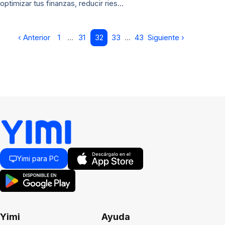
optimizar tus finanzas, reducir ries…
‹ Anterior
1
…
31
32
33
…
43
Siguiente ›
Yimi para PC
Yimi
Ayuda