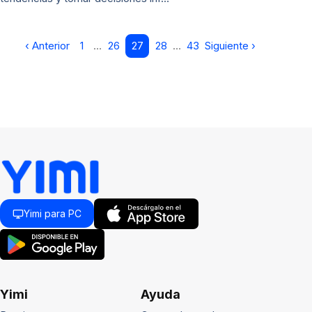
‹ Anterior
1
…
26
27
28
…
43
Siguiente ›
Yimi para PC
Yimi
Ayuda