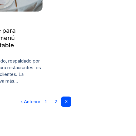
e para
 menú
table
do, respaldado por
ara restaurantes, es
 clientes. La
 va más…
‹ Anterior
1
2
3