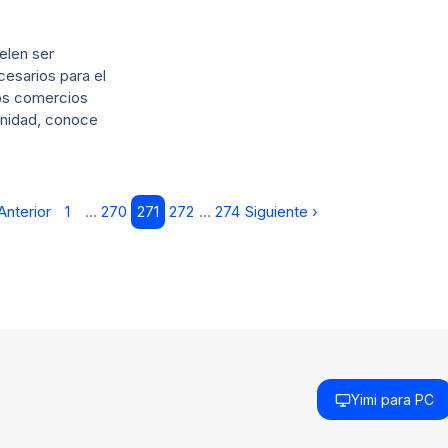
uelen ser
esarios para el
os comercios
unidad, conoce
Anterior
1
…
270
271
272
…
274
Siguiente ›
Yimi para PC