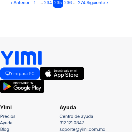
‹ Anterior
1
…
234
235
236
…
274
Siguiente ›
Yimi para PC
Yimi
Ayuda
Precios
Centro de ayuda
Ayuda
312 121 0847
Blog
soporte@yimi.com.mx