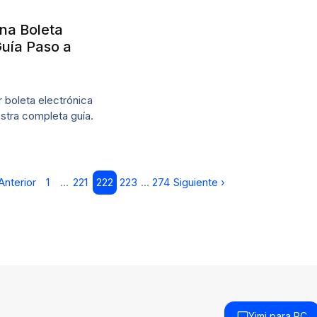
na Boleta
Guía Paso a
 boleta electrónica
stra completa guía.
Anterior
1
…
221
222
223
…
274
Siguiente ›
Yimi para PC