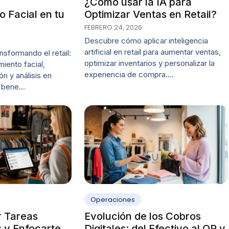
¿Cómo usar la IA para
 Facial en tu
Optimizar Ventas en Retail?
FEBRERO 24, 2026
Descubre cómo aplicar inteligencia
artificial en retail para aumentar ventas,
nsformando el retail:
optimizar inventarios y personalizar la
iento facial,
experiencia de compra.…
ión y análisis en
e bene…
Operaciones
 Tareas
Evolución de los Cobros
s y Enfocarte
Digitales: del Efectivo al QR y