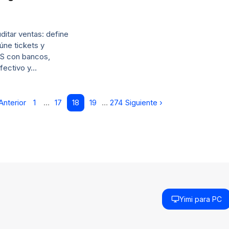
ditar ventas: define
úne tickets y
OS con bancos,
efectivo y…
Anterior
1
…
17
18
19
…
274
Siguiente ›
Yimi para PC