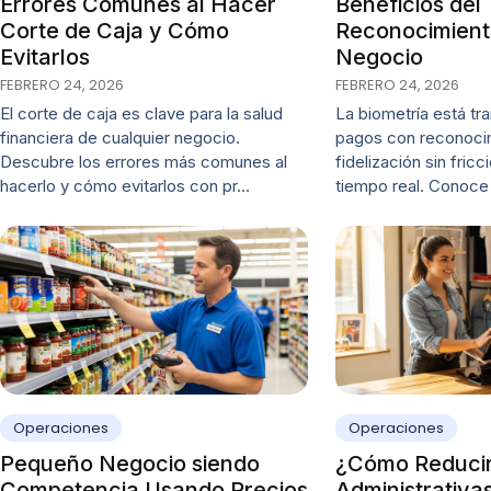
Errores Comunes al Hacer
Beneficios del
Corte de Caja y Cómo
Reconocimiento
Evitarlos
Negocio
FEBRERO 24, 2026
FEBRERO 24, 2026
El corte de caja es clave para la salud
La biometría está tra
financiera de cualquier negocio.
pagos con reconocim
Descubre los errores más comunes al
fidelización sin fricc
hacerlo y cómo evitarlos con pr…
tiempo real. Conoc
Operaciones
Operaciones
Pequeño Negocio siendo
¿Cómo Reducir
Competencia Usando Precios
Administrativa